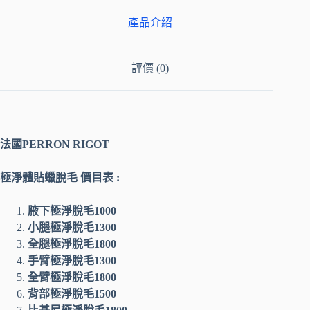
e
產品介紹
r
n
評價 (0)
a
t
i
法國PERRON RIGOT
v
極淨體貼蠟脫毛 價目表 :
e
:
腋下極淨脫毛1000
小腿極淨脫毛1300
全腿極淨脫毛1800
手臂極淨脫毛1300
全臂極淨脫毛1800
背部極淨脫毛1500