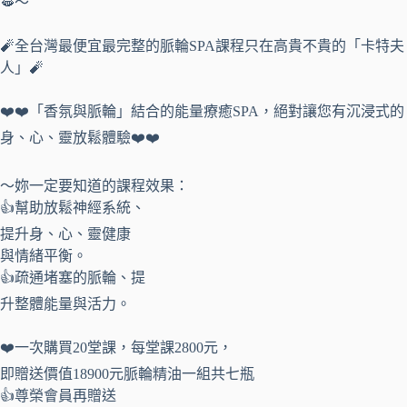
🫦～
🧨全台灣最便宜最完整的脈輪SPA課程只在高貴不貴的「卡特夫
人」🧨
❤️❤️「香氛與脈輪」結合的能量療癒SPA，絕對讓您有沉浸式的
身、心、靈放鬆體驗❤️❤️
～妳一定要知道的課程效果：
👍幫助放鬆神經系統、
提升身、心、靈健康
與情緒平衡。
👍疏通堵塞的脈輪、提
升整體能量與活力。
❤️一次購買20堂課，每堂課2800元，
即贈送價值18900元脈輪精油一組共七瓶
👍尊榮會員再贈送