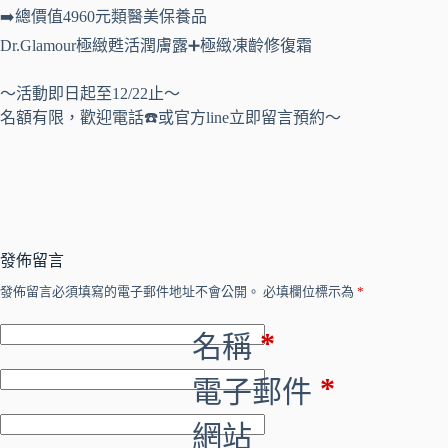
➡️總價值4960元類醫美保養品
Dr.Glamour極緻甦活潤膚露➕極緻凍齡修復霜
～活動即日起至12/22止～
名額有限，歡迎電話☎️或官方line立即留言預約～
發佈留言
A
發佈留言必須填寫的電子郵件地址不會公開。
必填欄位標示為
*
l
*
名稱
t
*
電子郵件
e
r
網站