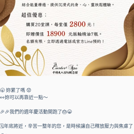
🥱 妳累了嗎 😟
👀妳可以再靠近一點～
🎉🎉我們的週年慶活動開跑了🎂😁
🗓️年底將近，辛苦一整年的您，是時候讓自己釋放壓力與焦慮了