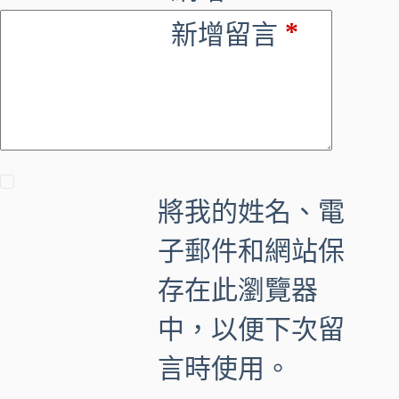
n
*
新增留言
a
t
i
v
e
:
將我的姓名、電
子郵件和網站保
存在此瀏覽器
中，以便下次留
言時使用。