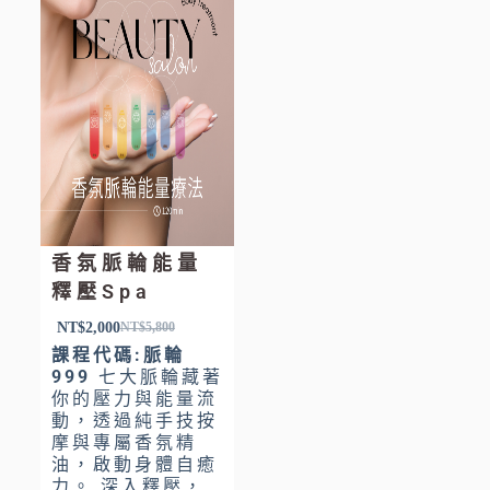
香氛脈輪能量
釋壓Spa
NT$
2,000
NT$
5,800
課程代碼:脈輪
999
七大脈輪藏著
你的壓力與能量流
動，透過純手技按
摩與專屬香氛精
油，啟動身體自癒
力。 深入釋壓，