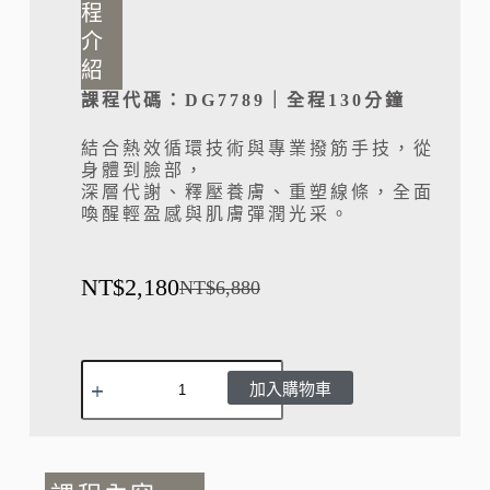
程
介
紹
課程代碼：DG7789｜全程130分鐘
結合熱效循環技術與專業撥筋手技，從
身體到臉部，
深層代謝、釋壓養膚、重塑線條，全面
喚醒輕盈感與肌膚彈潤光采。
NT$
2,180
NT$
6,880
A
加入購物車
l
t
e