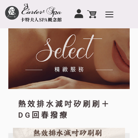
熱效排水減吋矽刷刷＋
DG回春撥療