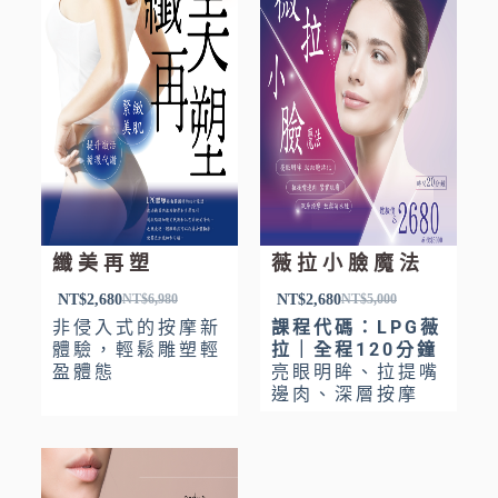
纖美再塑
薇拉小臉魔法
NT$
2,680
NT$
2,680
NT$
6,980
NT$
5,000
非侵入式的按摩新
課程代碼：LPG薇
體驗，輕鬆雕塑輕
拉｜全程120分鐘
盈體態
亮眼明眸、拉提嘴
邊肉、深層按摩