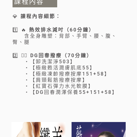
課程內容
r
💎
課程內容細節：
n
a
1️⃣ 🔥
熱效排水減吋（60分鐘）
含全身雕塑：背部、手臂、腰、腹、
t
臀、腿
i
2️⃣ 💆‍♀️
DG回春撥療（70分鐘）
v
・【卸洗潔淨503】
・【極緻甦活潤膚肌底55】
e
・【極緻凍齡撥療按摩151+58】
・【肩頸鬆筋撥療按摩】
:
・【紅寶石彈力水光軟膜】
・【DG回春潤澤保養55+151+58】