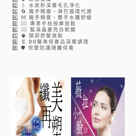
a
2️⃣ 💧 水皮秒深層毛孔淨化
t
3️⃣ 🔄 魔手精靈・淋巴循環代謝
4️⃣ 👐 魔手精靈・雙手水腫舒緩
i
5️⃣ 💆‍♀️ 專業手技按摩放鬆
v
6️⃣ 🧖‍♀️ 藍藻晶靈亮白軟膜
7️⃣ 🧠 頭部舒壓放鬆
e
8️⃣ 🧬 DG醫美保養品深層調理
9️⃣ 🛡️ 完整防護隔離保養
: