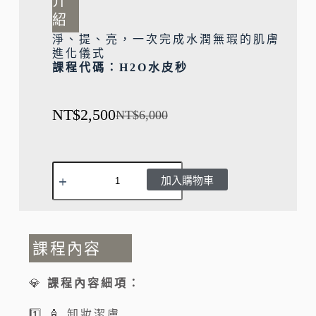
介
紹
淨、提、亮，一次完成水潤無瑕的肌膚
進化儀式
課程代碼：H2O水皮秒
NT$
2,500
NT$
6,000
A
加入購物車
l
t
e
課程內容
r
💎
課程內容細項：
n
1️⃣ 🧴 卸妝潔膚