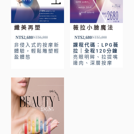
纖美再塑
薇拉小臉魔法
NT$
2,680
NT$
2,680
NT$
6,980
NT$
5,000
非侵入式的按摩新
課程代碼：LPG薇
體驗，輕鬆雕塑輕
拉｜全程120分鐘
盈體態
亮眼明眸、拉提嘴
邊肉、深層按摩