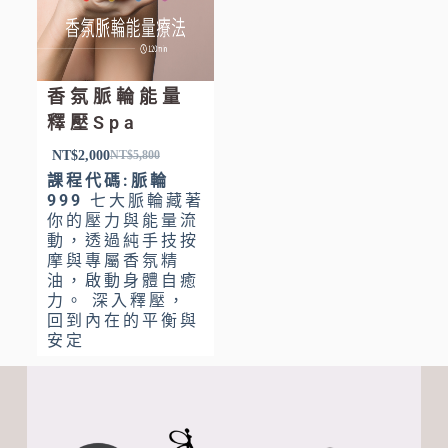
香氛脈輪能量
釋壓Spa
NT$
2,000
NT$
5,800
課程代碼:脈輪
999
七大脈輪藏著
你的壓力與能量流
動，透過純手技按
摩與專屬香氛精
油，啟動身體自癒
力。 深入釋壓，
回到內在的平衡與
安定